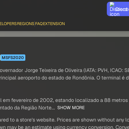
Disco
ELOPERS
REGIONS
FAQ
EXTENSION
MSFS2020
overnador Jorge Teixeira de Oliveira (IATA: PVH, ICAO: 
rincipal aeroporto do estado de Rondônia. O terminal é d
l em fevereiro de 2002, estando localizado a 88 metros 
ntado da Região Norte...
SHOW MORE
red to a store's website. Prices are shown without any loc
own may be an estimate using currency conversion. Conver