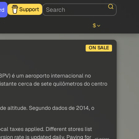
Support
rd
$
ON SALE
SBPV) é um aeroporto internacional no
istante cerca de sete quilômetros do centro
de altitude. Segundo dados de 2014, o
al taxes applied. Different stores list
sion rate is updated daily. Paying for
all prices