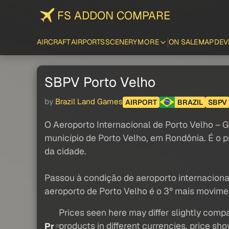
FS ADDON COMPARE
AIRCRAFT
AIRPORTS
SCENERY
MORE
ON SALE
MAP
DEV
SBPV Porto Velho
by
Brazil Land Games
AIRPORT
BRAZIL
SBPV
O Aeroporto Internacional de Porto Velho – G
município de Porto Velho, em Rondônia. É o p
da cidade.
Passou à condição de aeroporto internaciona
aeroporto de Porto Velho é o 3º mais movime
Prices seen here may differ slightly compa
products in different currencies, price sh
Pr