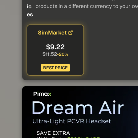
products in a different currency to your o
ic
es
SimMarket
$9.22
$11.52
-20%
BEST PRICE