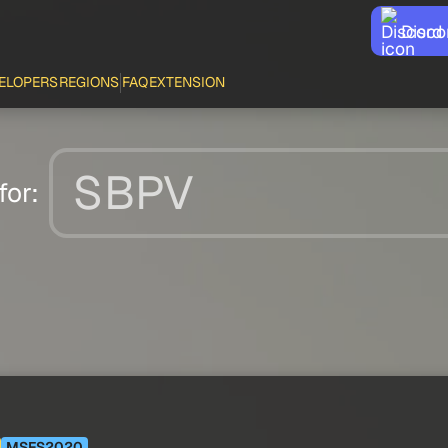
Disco
ELOPERS
REGIONS
FAQ
EXTENSION
for:
MSFS2020