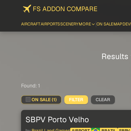
FS ADDON COMPARE
AIRCRAFT
AIRPORTS
SCENERY
MORE
ON SALE
MAP
DEV
Results 
Found: 1
ON SALE (1)
FILTER
CLEAR
SBPV Porto Velho
by
Brazil Land Games
AIRPORT
BRAZIL
SBPV