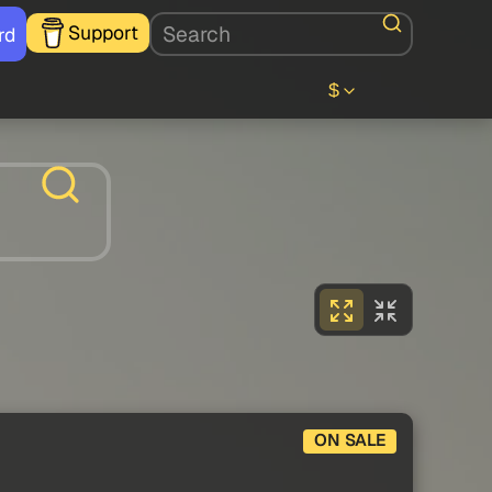
Support
rd
$
ON SALE